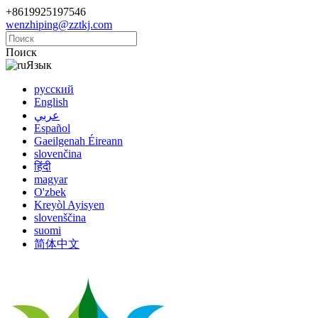
+8619925197546
wenzhiping@zztkj.com
Поиск
Язык
русский
English
عربي
Español
Gaeilgenah Éireann
slovenčina
हिंदी
magyar
O'zbek
Kreyòl Ayisyen
slovenščina
suomi
简体中文